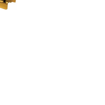
Lugar de S. Pedro, 2380 
www.olimar-metalo
info@olimar.
Tel: + 351 249
(Llamada a red fij